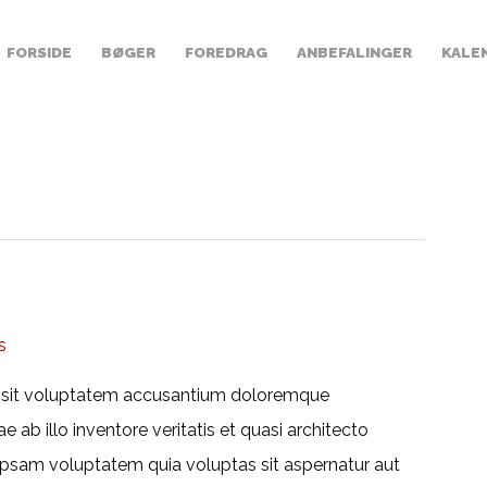
FORSIDE
BØGER
FOREDRAG
ANBEFALINGER
KALE
s
ror sit voluptatem accusantium doloremque
ab illo inventore veritatis et quasi architecto
ipsam voluptatem quia voluptas sit aspernatur aut