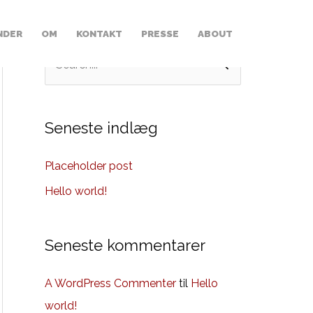
NDER
OM
KONTAKT
PRESSE
ABOUT
S
ø
g
e
Seneste indlæg
f
Placeholder post
t
e
Hello world!
r
:
Seneste kommentarer
A WordPress Commenter
til
Hello
world!