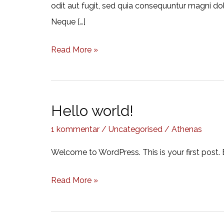
odit aut fugit, sed quia consequuntur magni do
Neque […]
Placeholder
Read More »
post
Hello world!
1 kommentar
/
Uncategorised
/
Athenas
Welcome to WordPress. This is your first post. Ed
Hello
Read More »
world!